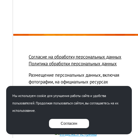
Согласие на обработку персональных данных
Политика обработки персональных данных
Размещение персональных данных, включая
фотографии, на официальных ресурсах
осуществляется на основании полученных
письменных согласий соответствующих лиц.
Мы используем cookie для улучшения работы сайта и удобства
Использование этих материалов третьими лицами
пользователей. Продолжая пользоваться сайтом, вы соглашаетесь на их
ограничено и допускается только с разрешения
использование.
правообладателя.
Согласен