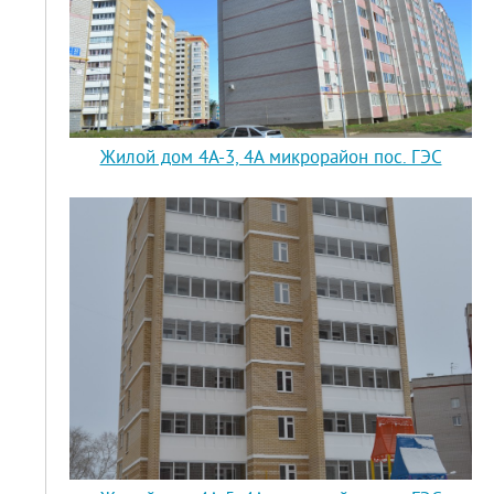
Жилой дом 4А-3, 4А микрорайон пос. ГЭС