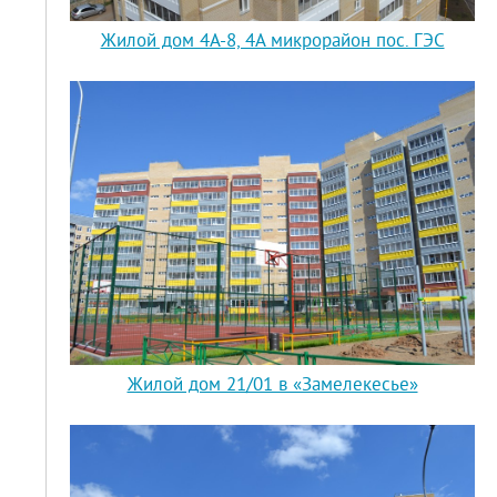
Жилой дом 4А-8, 4А микрорайон пос. ГЭС
Жилой дом 21/01 в «Замелекесье»