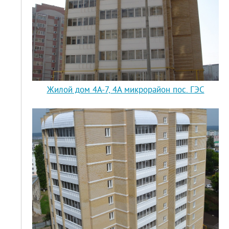
Жилой дом 4А-7, 4А микрорайон пос. ГЭС