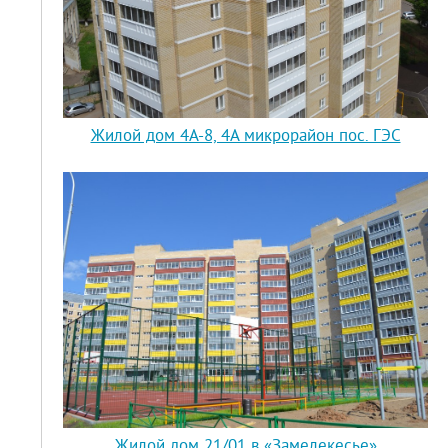
Жилой дом 4А-8, 4А микрорайон пос. ГЭС
Жилой дом 21/01 в «Замелекесье»