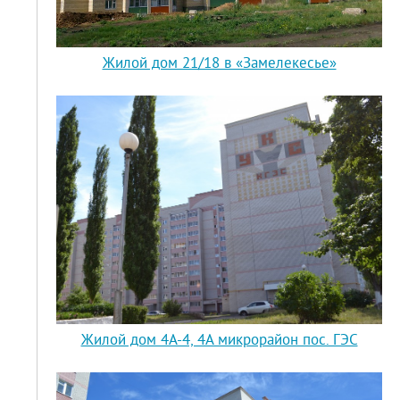
Жилой дом 21/18 в «Замелекесье»
Жилой дом 4А-4, 4А микрорайон пос. ГЭС