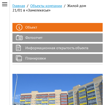
Главная
/
Объекты компании
/ Жилой дом
21/01 в «Замелекесье»
Объект
Фотоотчет
Информационная открытость объекта
Планировки