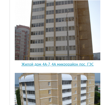
Жилой дом 4А-7, 4А микрорайон пос. ГЭС