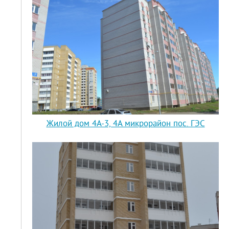
Жилой дом 4А-3, 4А микрорайон пос. ГЭС